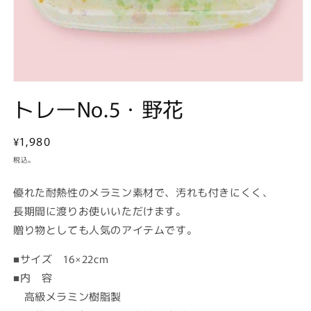
モ
トレーNo.5・野花
ー
ダ
ル
で
通
¥1,980
メ
常
税込。
デ
価
ィ
ア
格
優れた耐熱性のメラミン素材で、汚れも付きにくく、
(1)
長期間に渡りお使いいただけます。
を
開
贈り物としても人気のアイテムです。
く
■サイズ 16×22cm
■内 容
高級メラミン樹脂製