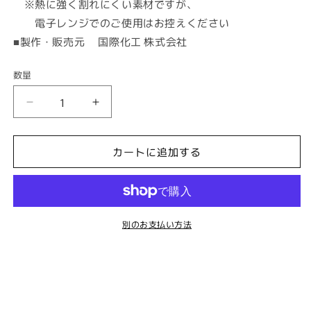
※熱に強く割れにくい素材ですが、
電子レンジでのご使用はお控えください
■製作・販売元 国際化工 株式会社
数量
ト
ト
レ
レ
ー
ー
カートに追加する
No.5・
No.5・
野
野
花
花
の
の
別のお支払い方法
数
数
量
量
を
を
減
増
ら
や
す
す