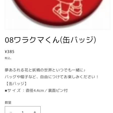
モ
08ワラクマくん(缶バッジ)
ー
ダ
ル
で
通
¥385
メ
常
税込。
デ
価
ィ
ア
格
夢あふれる花と妖精の世界といつでも一緒に♪
(1)
バッグや帽子など、自由につけてお楽しみください！
を
開
【缶バッジ】
く
■サ イ ズ ：直径4.4cm／裏面ピン付
数量