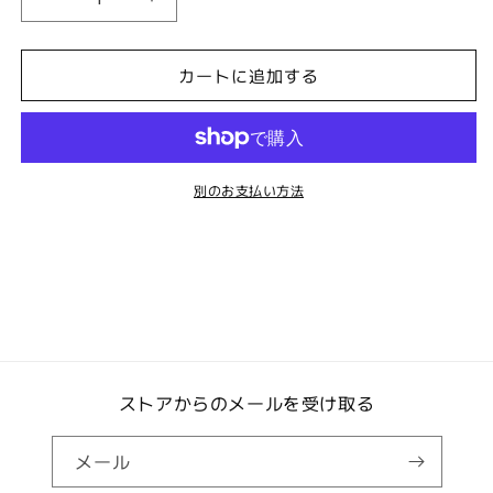
08
08
ワ
ワ
ラ
ラ
カートに追加する
ク
ク
マ
マ
く
く
ん
ん
(缶
(缶
別のお支払い方法
バ
バ
ッ
ッ
ジ)
ジ)
の
の
数
数
量
量
を
を
減
ストアからのメールを受け取る
増
ら
や
す
す
メール