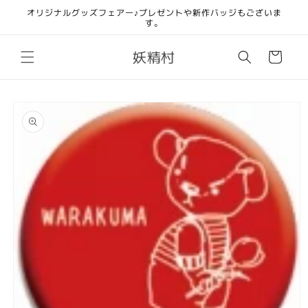
コンテ
オリジナルグッズフェアー♪プレゼントや新作バッジもございま
ンツに
す。
進む
カ
妖精村
ー
ト
商品情
報にス
キップ