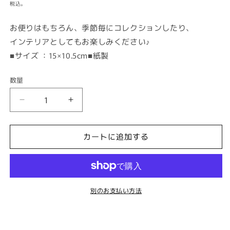
常
ア
税込。
(1)
価
を
格
お便りはもちろん、季節毎にコレクションしたり、
開
く
インテリアとしてもお楽しみください♪
■サイズ ：15×10.5cm■紙製
数量
247
247
ク
ク
リ
リ
カートに追加する
ス
ス
マ
マ
ス
ス
ロ
ロ
ー
ー
別のお支払い方法
ズ
ズ
（ポ
（ポ
ス
ス