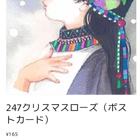
モ
247クリスマスローズ（ポス
ー
ダ
ル
トカード）
で
メ
デ
通
¥165
ィ