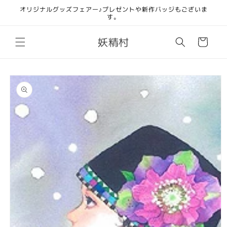
コンテ
オリジナルグッズフェアー♪プレゼントや新作バッジもございま
ンツに
す。
進む
カ
妖精村
ー
ト
商品情
報にス
キップ