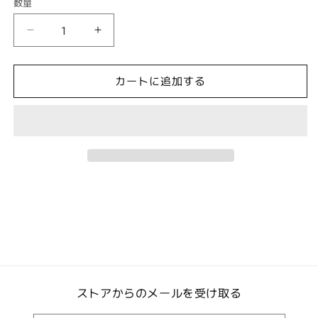
数量
29
29
花
花
ざ
ざ
カートに追加する
か
か
り
り
の
の
り
り
ん
ん
ご
ご
(缶
(缶
バ
バ
ッ
ッ
ジ)
ジ)
の
の
数
数
量
量
ストアからのメールを受け取る
を
を