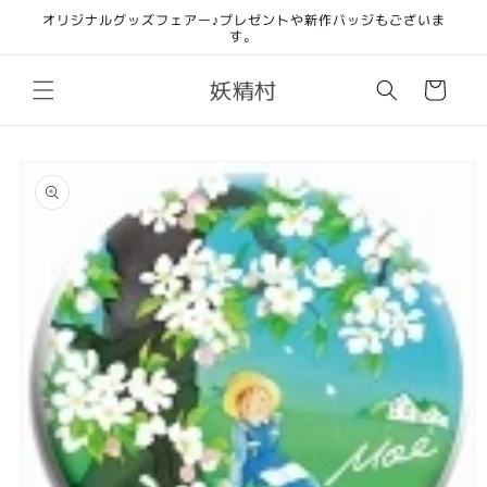
コンテ
オリジナルグッズフェアー♪プレゼントや新作バッジもございま
ンツに
す。
進む
カ
妖精村
ー
ト
商品情
報にス
キップ