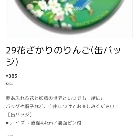
モ
29花ざかりのりんご(缶バッ
ー
ダ
ル
ジ)
で
メ
デ
通
¥385
ィ
常
ア
税込。
(1)
価
を
格
夢あふれる花と妖精の世界といつでも一緒に♪
開
く
バッグや帽子など、自由につけてお楽しみください！
【缶バッジ】
■サ イ ズ ：直径4.4cm／裏面ピン付